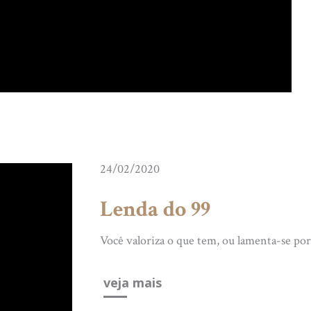
24/02/2020
Lenda do 99
Você valoriza o que tem, ou lamenta-se por
veja mais