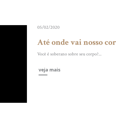
05/02/2020
Até onde vai nosso co
Você é soberano sobre seu corpo?...
veja mais