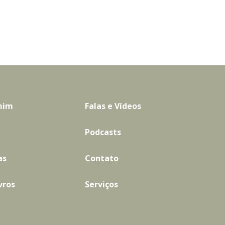
mim
Falas e Vídeos
Podcasts
as
Contato
vros
Serviços