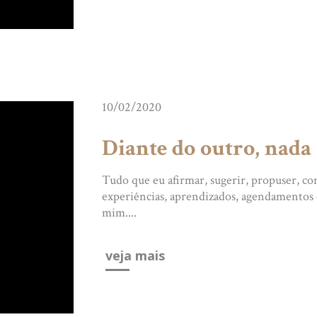
10/02/2020
Diante do outro, nada 
Tudo que eu afirmar, sugerir, propuser, con
experiências, aprendizados, agendamentos e
mim....
veja mais