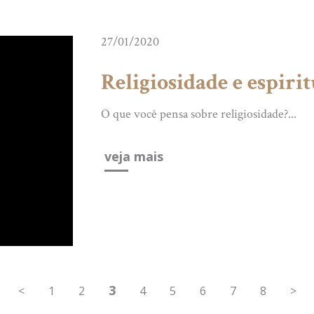
27/01/2020
Religiosidade e espiri
O que você pensa sobre religiosidade?...
veja mais
3
<
1
2
4
5
6
7
8
>