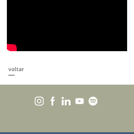
voltar